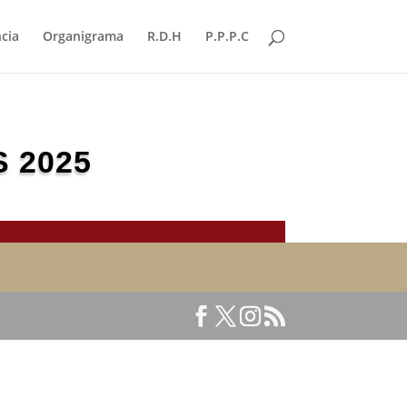
cia
Organigrama
R.D.H
P.P.P.C
 2025