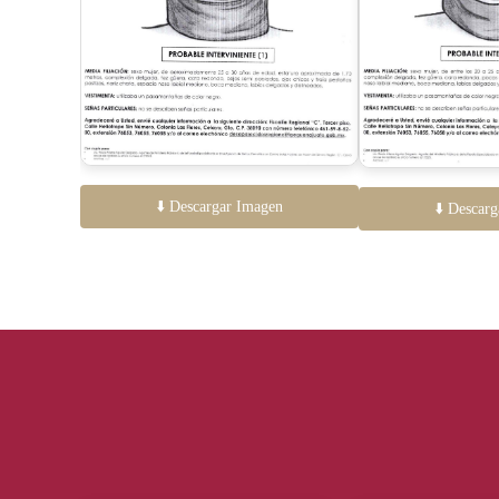
⬇️ Descargar Imagen
⬇️ Descar