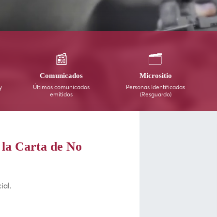
📰
🗂️
Comunicados
Micrositio
y
Últimos comunicados
Personas Identificadas
emitidos
(Resguardo)
la Carta de No
ial.