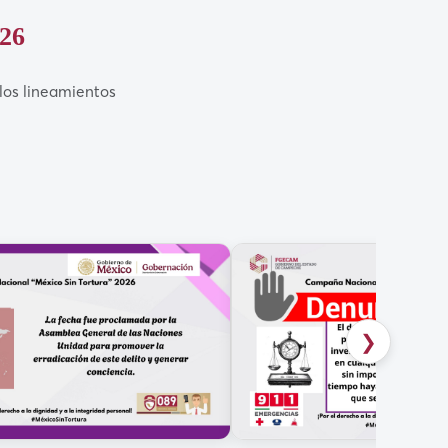
026
los lineamientos
❯