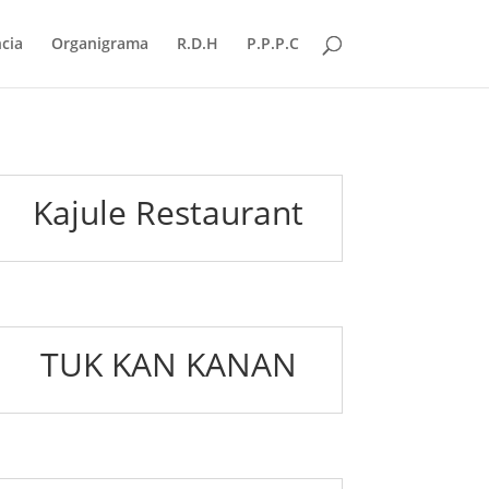
cia
Organigrama
R.D.H
P.P.P.C
Kajule Restaurant
TUK KAN KANAN