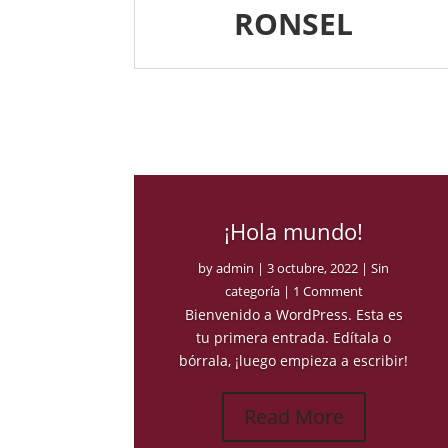
RONSEL
¡Hola mundo!
by
admin
|
3 octubre, 2022
|
Sin
categoría
| 1 Comment
Bienvenido a WordPress. Esta es
tu primera entrada. Edítala o
bórrala, ¡luego empieza a escribir!
Read More